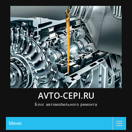
П
р
о
м
о
т
а
т
ь
к
с
AVTO-CEPI.RU
о
д
Блог автомобильного ремонта
е
р
Меню
ж