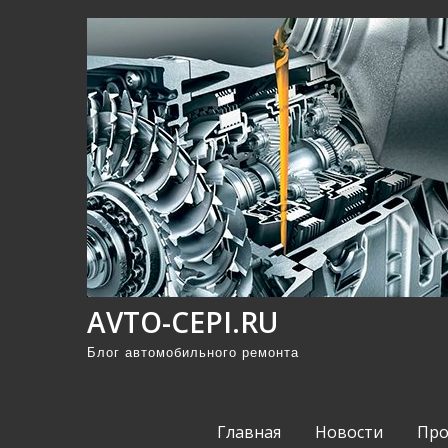
П
р
о
м
о
т
а
т
ь
к
с
AVTO-CEPI.RU
о
д
Блог автомобильного ремонта
е
р
Главная
Новости
Про
ж