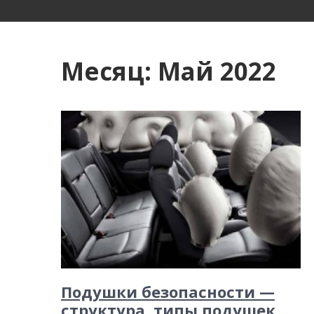
и
м
о
Месяц:
Май 2022
м
у
Подушки безопасности —
структура, типы подушек