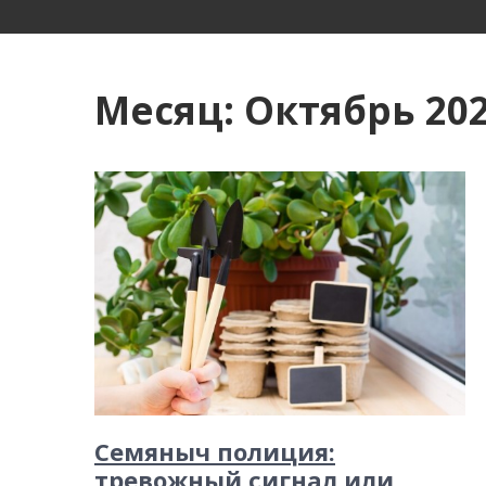
и
м
о
Месяц:
Октябрь 20
м
у
Семяныч полиция:
тревожный сигнал или