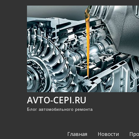
П
р
о
м
о
т
а
т
ь
к
с
AVTO-CEPI.RU
о
д
Блог автомобильного ремонта
е
р
Главная
Новости
Про
ж