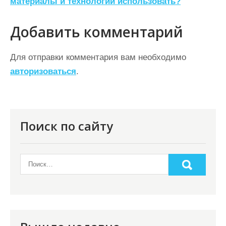
материалы и технологии использовать?
и
г
Добавить комментарий
а
ц
Для отправки комментария вам необходимо
авторизоваться
.
и
я
п
о
Поиск по сайту
з
а
п
и
с