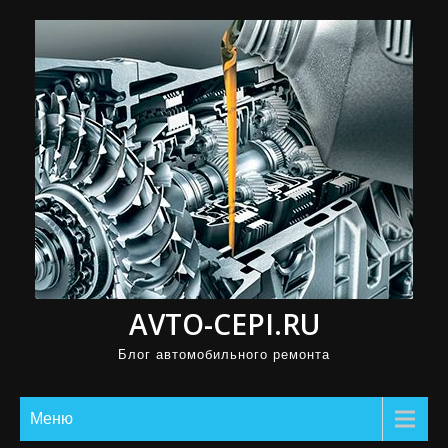
П
р
о
м
о
т
а
т
ь
к
с
AVTO-CEPI.RU
о
д
Блог автомобильного ремонта
е
р
Меню
ж