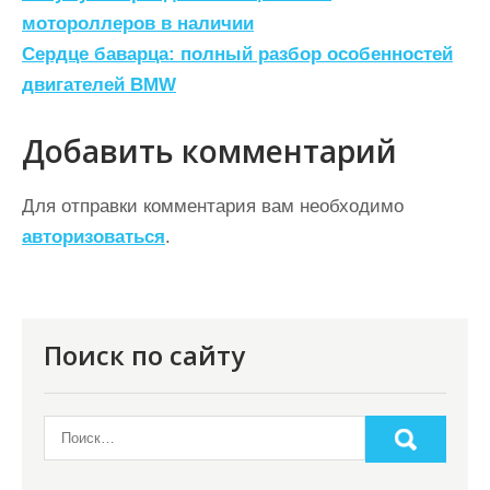
а
мотороллеров в наличии
Сердце баварца: полный разбор особенностей
в
двигателей BMW
и
г
Добавить комментарий
а
ц
Для отправки комментария вам необходимо
авторизоваться
.
и
я
п
о
Поиск по сайту
з
а
п