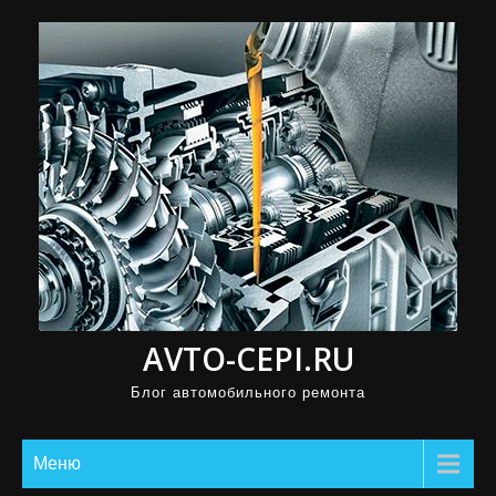
П
р
о
м
о
т
а
т
ь
к
с
AVTO-CEPI.RU
о
д
Блог автомобильного ремонта
е
р
Меню
ж