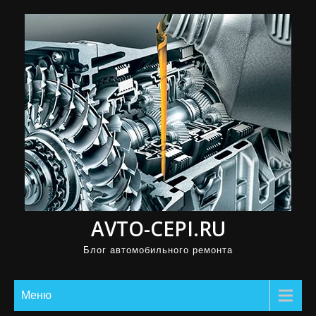
П
р
о
м
о
т
а
т
ь
к
с
AVTO-CEPI.RU
о
д
Блог автомобильного ремонта
е
р
Меню
ж