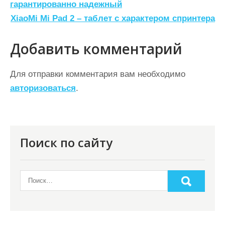
а
гарантированно надежный
XiaoMi Mi Pad 2 – таблет с характером спринтера
в
и
Добавить комментарий
г
а
Для отправки комментария вам необходимо
ц
авторизоваться
.
и
я
п
Поиск по сайту
о
з
а
п
и