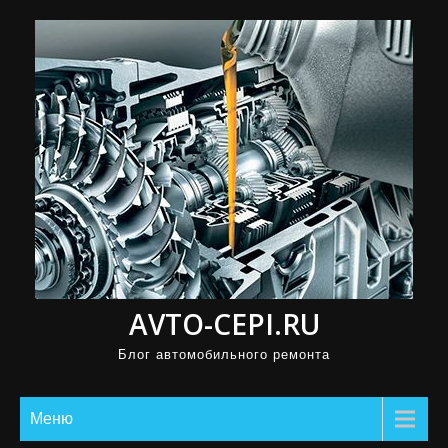
П
р
о
м
о
т
а
т
ь
к
с
AVTO-CEPI.RU
о
д
Блог автомобильного ремонта
е
р
Меню
ж