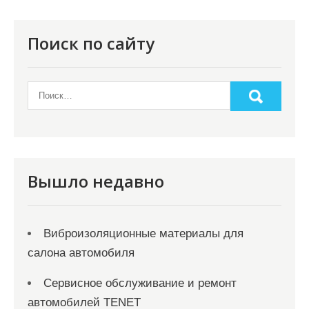
п
о
Поиск по сайту
з
а
п
и
с
я
Вышло недавно
м
Виброизоляционные материалы для
салона автомобиля
Сервисное обслуживание и ремонт
автомобилей TENET