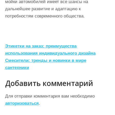
мойки автомобилей имеет все шансы на
дальнейшее развитие и адаптацию к
потребностям современного общества.
Н
Этикетки на заказ: преимущества
а
использования индивидуального дизайна
Смесители: тренды и новинки в мире
в
сантехники
и
г
Добавить комментарий
а
ц
Для отправки комментария вам необходимо
авторизоваться
.
и
я