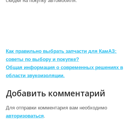
скидки на покупку автомобиля.
Н
Как правильно выбрать запчасти для КамАЗ:
а
советы по выбору и покупке?
Общая информация о современных решениях в
в
области звукоизоляции.
и
г
Добавить комментарий
а
ц
Для отправки комментария вам необходимо
авторизоваться
.
и
я