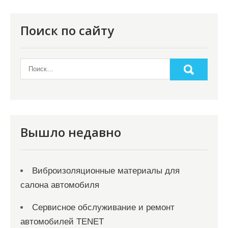
п
о
Поиск по сайту
з
а
п
и
с
я
Вышло недавно
м
Виброизоляционные материалы для
салона автомобиля
Сервисное обслуживание и ремонт
автомобилей TENET