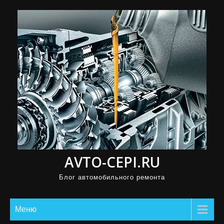
П
р
о
м
о
т
а
т
ь
к
с
AVTO-CEPI.RU
о
д
Блог автомобильного ремонта
е
р
Меню
ж