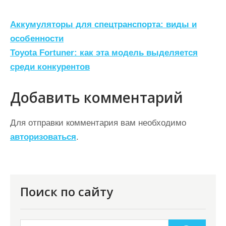
Н
Аккумуляторы для спецтранспорта: виды и
а
особенности
Toyota Fortuner: как эта модель выделяется
в
среди конкурентов
и
г
Добавить комментарий
а
ц
Для отправки комментария вам необходимо
авторизоваться
.
и
я
п
о
Поиск по сайту
з
а