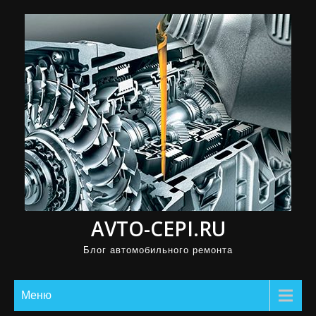
П
р
о
м
о
т
а
т
ь
к
с
AVTO-CEPI.RU
о
д
Блог автомобильного ремонта
е
р
Меню
ж