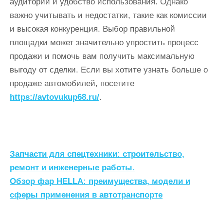
аудитории и удобство использования. Однако
важно учитывать и недостатки, такие как комиссии
и высокая конкуренция. Выбор правильной
площадки может значительно упростить процесс
продажи и помочь вам получить максимальную
выгоду от сделки. Если вы хотите узнать больше о
продаже автомобилей, посетите
https://avtovukup68.ru/
.
Н
Запчасти для спецтехники: строительство,
а
ремонт и инженерные работы.
Обзор фар HELLA: преимущества, модели и
в
сферы применения в автотранспорте
и