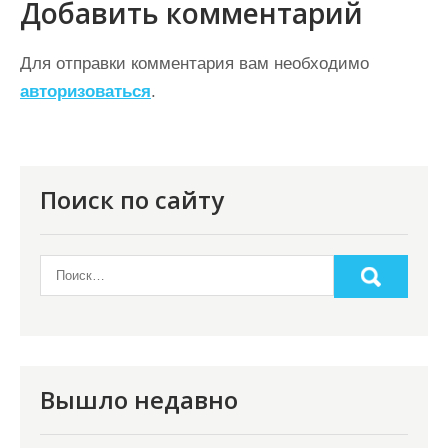
г
Добавить комментарий
а
ц
Для отправки комментария вам необходимо
авторизоваться
.
и
я
п
о
Поиск по сайту
з
а
п
и
с
я
Вышло недавно
м