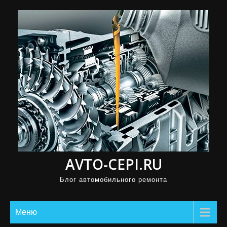
П
р
о
м
о
т
а
т
ь
к
с
AVTO-CEPI.RU
о
д
Блог автомобильного ремонта
е
р
Меню
ж