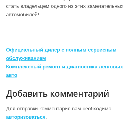
стать владельцем одного из этих замечательных
автомобилей!
Н
Официальный дилер с полным сервисным
а
обслуживанием
Комплексный ремонт и диагностика легковых
в
авто
и
г
Добавить комментарий
а
ц
Для отправки комментария вам необходимо
авторизоваться
.
и
я