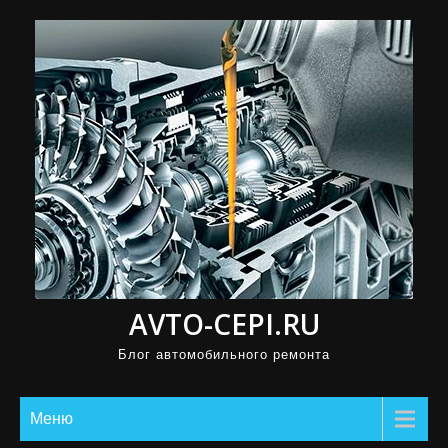
П
р
о
м
о
т
а
т
ь
к
с
AVTO-CEPI.RU
о
д
Блог автомобильного ремонта
е
р
Меню
ж