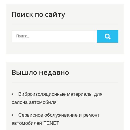
п
о
Поиск по сайту
з
а
п
и
с
я
Вышло недавно
м
Виброизоляционные материалы для
салона автомобиля
Сервисное обслуживание и ремонт
автомобилей TENET