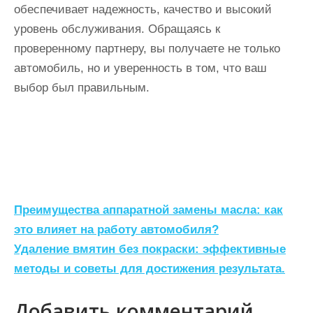
обеспечивает надежность, качество и высокий
уровень обслуживания. Обращаясь к
проверенному партнеру, вы получаете не только
автомобиль, но и уверенность в том, что ваш
выбор был правильным.
Н
Преимущества аппаратной замены масла: как
а
это влияет на работу автомобиля?
Удаление вмятин без покраски: эффективные
в
методы и советы для достижения результата.
и
г
Добавить комментарий