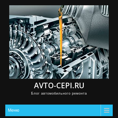
П
р
о
м
о
т
а
т
ь
к
с
AVTO-CEPI.RU
о
д
Блог автомобильного ремонта
е
р
Меню
ж