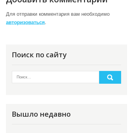
а
ц
Для отправки комментария вам необходимо
авторизоваться
.
и
я
п
о
Поиск по сайту
з
а
п
и
с
я
Вышло недавно
м