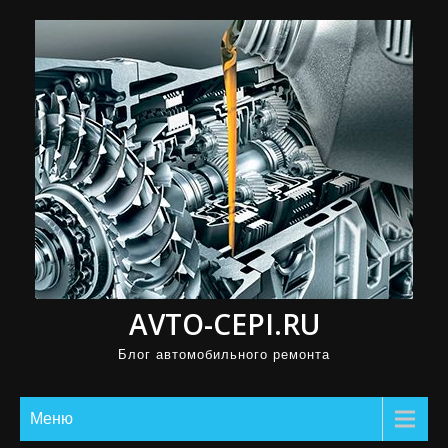
П
р
о
м
о
т
а
т
ь
к
с
AVTO-CEPI.RU
о
д
Блог автомобильного ремонта
е
р
Меню
ж