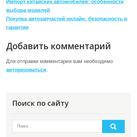
Н
Импорт китайских автомобилей: особенности
а
выбора моделей
Покупка автозапчастей онлайн: безопасность и
в
гарантии
и
г
Добавить комментарий
а
ц
Для отправки комментария вам необходимо
авторизоваться
.
и
я
п
о
Поиск по сайту
з
а
п