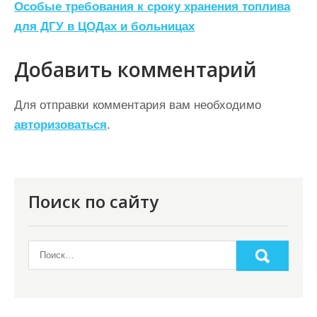
Особые требования к сроку хранения топлива
в
для ДГУ в ЦОДах и больницах
и
г
Добавить комментарий
а
ц
Для отправки комментария вам необходимо
авторизоваться
.
и
я
п
о
Поиск по сайту
з
а
п
и