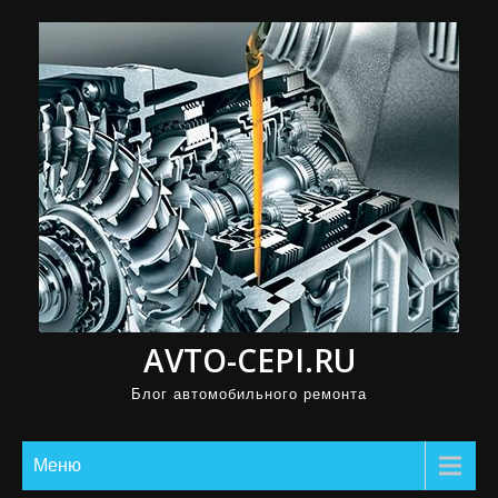
П
р
о
м
о
т
а
т
ь
к
с
AVTO-CEPI.RU
о
д
Блог автомобильного ремонта
е
р
Меню
ж