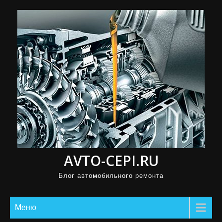
П
р
о
м
о
т
а
т
ь
к
с
AVTO-CEPI.RU
о
д
Блог автомобильного ремонта
е
р
Меню
ж