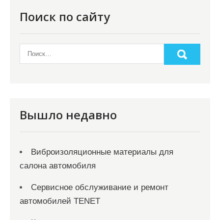
п
Поиск по сайту
о
з
а
п
и
с
Вышло недавно
я
м
Виброизоляционные материалы для
салона автомобиля
Сервисное обслуживание и ремонт
автомобилей TENET