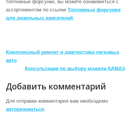
топливные форсунки, вы можете ознакомиться с
ассортиментом по ссылке
Топливные форсунки
для дизельных двигателей
.
Н
Комплексный ремонт и диагностика легковых
а
авто
Консультации по выбору модели КАМАЗ
в
и
Добавить комментарий
г
а
Для отправки комментария вам необходимо
ц
авторизоваться
.
и
я