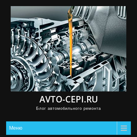
П
р
о
м
о
т
а
т
ь
к
с
AVTO-CEPI.RU
о
д
Блог автомобильного ремонта
е
р
Меню
ж