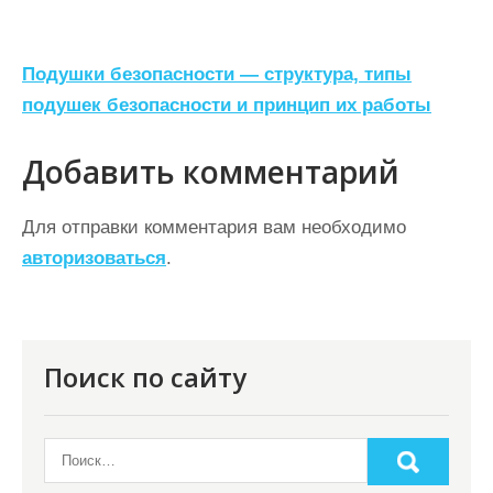
Н
Подушки безопасности — структура, типы
а
подушек безопасности и принцип их работы
в
Добавить комментарий
и
г
Для отправки комментария вам необходимо
а
авторизоваться
.
ц
и
я
Поиск по сайту
п
о
з